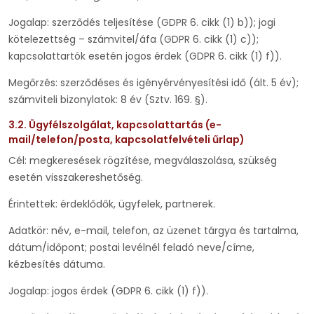
Jogalap: szerződés teljesítése (GDPR 6. cikk (1) b)); jogi
kötelezettség – számvitel/áfa (GDPR 6. cikk (1) c));
kapcsolattartók esetén jogos érdek (GDPR 6. cikk (1) f)).
Megőrzés: szerződéses és igényérvényesítési idő (ált. 5 év);
számviteli bizonylatok: 8 év (Sztv. 169. §).
3.2. Ügyfélszolgálat, kapcsolattartás (e-
mail/telefon/posta, kapcsolatfelvételi űrlap)
Cél: megkeresések rögzítése, megválaszolása, szükség
esetén visszakereshetőség.
Érintettek: érdeklődők, ügyfelek, partnerek.
Adatkör: név, e-mail, telefon, az üzenet tárgya és tartalma,
dátum/időpont; postai levélnél feladó neve/címe,
kézbesítés dátuma.
Jogalap: jogos érdek (GDPR 6. cikk (1) f)).