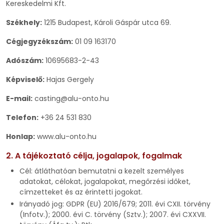
Kereskedelmi Kft.
Székhely:
1215 Budapest, Károli Gáspár utca 69.
Cégjegyzékszám:
01 09 163170
Adószám:
10695683-2-43
Képviselő:
Hajas Gergely
E-mail:
casting@alu-onto.hu
Telefon:
+36 24 531 830
Honlap:
www.alu-onto.hu
2. A tájékoztató célja, jogalapok, fogalmak
Cél: átláthatóan bemutatni a kezelt személyes
adatokat, célokat, jogalapokat, megőrzési időket,
címzetteket és az érintetti jogokat.
Irányadó jog: GDPR (EU) 2016/679; 2011. évi CXII. törvény
(Infotv.); 2000. évi C. törvény (Sztv.); 2007. évi CXXVII.