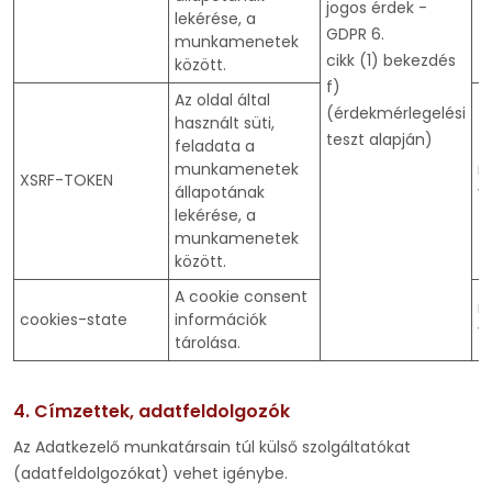
jogos érdek -
lekérése, a
GDPR 6.
munkamenetek
cikk (1) bekezdés
között.
f)
Az oldal által
(érdekmérlegelési
használt süti,
teszt alapján)
feladata a
munkamenetek
m
XSRF-TOKEN
állapotának
v
lekérése, a
munkamenetek
között.
A cookie consent
m
cookies-state
információk
v
tárolása.
4. Címzettek, adatfeldolgozók
Az Adatkezelő munkatársain túl külső szolgáltatókat
(adatfeldolgozókat) vehet igénybe.