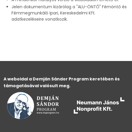
Jelen dokumentum kizárólag a "ALU-ÖNTŐ" Fémöntő és
Fémmegmunkáló Ipari, Kereskedelmi Kft.
adatkezeléseire vonatkozik.
A weboldal a Demján Sándor Program keretében és
támogatásával valósult meg.