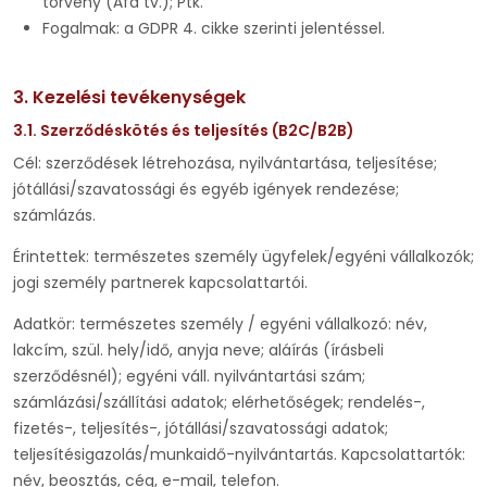
törvény (Áfa tv.); Ptk.
Fogalmak: a GDPR 4. cikke szerinti jelentéssel.
3. Kezelési tevékenységek
3.1. Szerződéskötés és teljesítés (B2C/B2B)
Cél: szerződések létrehozása, nyilvántartása, teljesítése;
jótállási/szavatossági és egyéb igények rendezése;
számlázás.
Érintettek: természetes személy ügyfelek/egyéni vállalkozók;
jogi személy partnerek kapcsolattartói.
Adatkör: természetes személy / egyéni vállalkozó: név,
lakcím, szül. hely/idő, anyja neve; aláírás (írásbeli
szerződésnél); egyéni váll. nyilvántartási szám;
számlázási/szállítási adatok; elérhetőségek; rendelés-,
fizetés-, teljesítés-, jótállási/szavatossági adatok;
teljesítésigazolás/munkaidő-nyilvántartás. Kapcsolattartók:
név, beosztás, cég, e-mail, telefon.