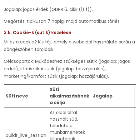
Jogalap: jogos érdek (GDPR 6. cikk (1) f)).
Megőrzés: tipikusan 7 napig, majd automatikus törlés.
3.5. Cookie-k (sütik) kezelése
Mi az a cookie? Kis fájl, amely a weboldal használata során a
böngészőben tárolódik.
Célcsoportok: Működéshez szükséges sütik (jogalap: jogos
érdek), statisztikai sütik (jogalap: hozzájárulás),
marketing/komfort sütik (jogalap: hozzájárulás).
Süti
Süti neve
alkalmazásának
Jogalap
T
a célja
Az oldal által
használt süti,
feladata a
munkamenetek
m
buildr_live_session
állapotának
v