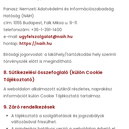
Panasz: Nemzeti Adatvédelmi és Információszabadság
Hatóság (NAIH)
cím: 1055 Budapest, Falk Miksa u. 9–11.
telefonszám: +36-1-391-1400
e-mail:
ugyfelszolgalat@naih.hu
honlap:
https://naih.hu
Bírósági jogorvoslat: a lakóhely/tartózkodási hely szerinti
törvényszék előtt is megindítható.
8. Sütikezelési összefoglaló (külön Cookie
Tájékoztató)
A weboldalon alkalmazott sütikről részletes, naprakész
információt külön Cookie Tájékoztató tartalmaz.
9. Záró rendelkezések
A tájékoztató a szolgáltatások és jogszabályok
változásával frissülhet.
A mindenkor hatályos verzió a weboldalon érhető el.