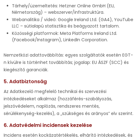
Tárhely/üzemeltetés: Hetzner Online GmbH (EU,
Németország) – webszerver/infrastruktúra.
Webanalitika / videó: Google Ireland Ltd. (GA4), YouTube
LLC – sütialapú statisztika és beágyazott tartalom.
Közösségi platformok: Meta Platforms Ireland Ltd.
(Facebook/Instagram), LinkedIn Corporation.
Nemzetközi adattovábbítás: egyes szolgáltatók esetén EGT-
n kívülre is történhet továbbítás; jogalap: EU ÁSZF (SCC) és
kiegészítő garanciák.
5. Adatbiztonság
Az Adatkezelő megfelelő technikai és szervezési
intézkedéseket alkalmaz (hozzáférés-szabályozás,
jelszóvédelem, naplózás, rendszeres mentés,
sérülékenység-kezelés), a „szükséges és arányos” elv szerint.
6. Adatvédelmi incidensek kezelése
Incidens esetén kockázatértékelés, elhárító intézkedések, és