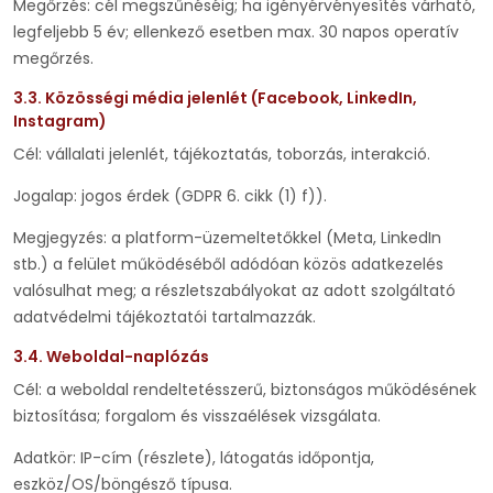
Megőrzés: cél megszűnéséig; ha igényérvényesítés várható,
legfeljebb 5 év; ellenkező esetben max. 30 napos operatív
megőrzés.
3.3. Közösségi média jelenlét (Facebook, LinkedIn,
Instagram)
Cél: vállalati jelenlét, tájékoztatás, toborzás, interakció.
Jogalap: jogos érdek (GDPR 6. cikk (1) f)).
Megjegyzés: a platform-üzemeltetőkkel (Meta, LinkedIn
stb.) a felület működéséből adódóan közös adatkezelés
valósulhat meg; a részletszabályokat az adott szolgáltató
adatvédelmi tájékoztatói tartalmazzák.
3.4. Weboldal-naplózás
Cél: a weboldal rendeltetésszerű, biztonságos működésének
biztosítása; forgalom és visszaélések vizsgálata.
Adatkör: IP-cím (részlete), látogatás időpontja,
eszköz/OS/böngésző típusa.