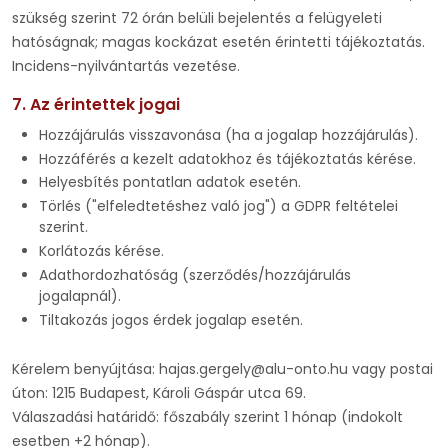
szükség szerint 72 órán belüli bejelentés a felügyeleti
hatóságnak; magas kockázat esetén érintetti tájékoztatás.
Incidens-nyilvántartás vezetése.
7. Az érintettek jogai
Hozzájárulás visszavonása (ha a jogalap hozzájárulás).
Hozzáférés a kezelt adatokhoz és tájékoztatás kérése.
Helyesbítés pontatlan adatok esetén.
Törlés ("elfeledtetéshez való jog") a GDPR feltételei
szerint.
Korlátozás kérése.
Adathordozhatóság (szerződés/hozzájárulás
jogalapnál).
Tiltakozás jogos érdek jogalap esetén.
Kérelem benyújtása: hajas.gergely@alu-onto.hu vagy postai
úton: 1215 Budapest, Károli Gáspár utca 69.
Válaszadási határidő: főszabály szerint 1 hónap (indokolt
esetben +2 hónap).