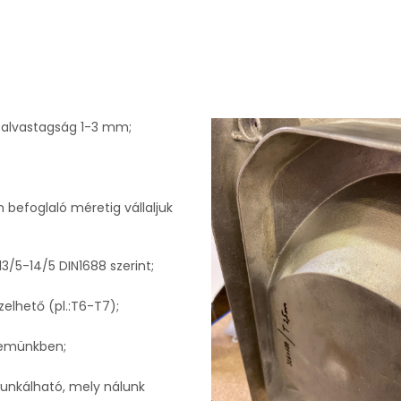
 falvastagság 1-3 mm;
 befoglaló méretig vállaljuk
/5-14/5 DIN1688 szerint;
lhető (pl.:T6-T7);
üzemünkben;
munkálható, mely nálunk