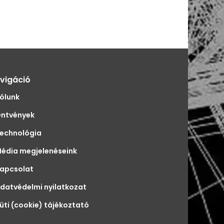
vigáció
ólunk
ntvények
echnológia
édia megjelenéseink
apcsolat
datvédelmi nyilatkozat
üti (cookie) tájékoztató