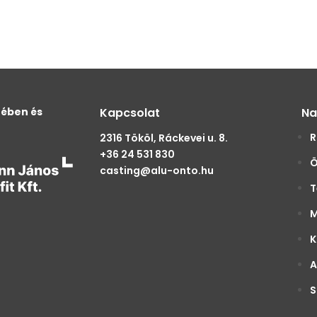
tében és
Kapcsolat
Na
R
2316 Tököl, Ráckevei u. 8.
+36 24 531 830
Ö
casting@alu-onto.hu
T
M
K
A
S