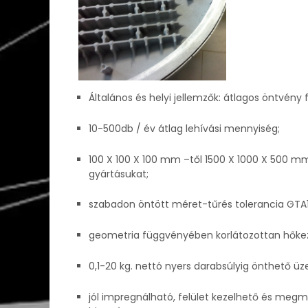
Általános és helyi jellemzők: átlagos öntvény
10-500db / év átlag lehívási mennyiség;
100 X 100 X 100 mm –től 1500 X 1000 X 500 mm
gyártásukat;
szabadon öntött méret-tűrés tolerancia GTA13
geometria függvényében korlátozottan hőkeze
0,1-20 kg. nettó nyers darabsúlyig önthető 
jól impregnálható, felület kezelhető és meg